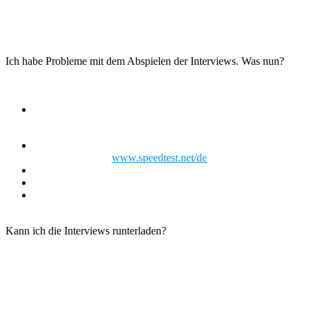
Falls Du nicht mehr auf unserer „Liste“ sein möchtest kannst Du
jederzeit mit einem Mausklick austreten. In diesem Fall werden
ALLE Daten, die Dir bis hierhin zugeordnet wurden dauerhaft
gelöscht.
Ich habe Probleme mit dem Abspielen der Interviews. Was nun?
Warst Du schon vor der Beginnzeit auf der Interview-Seite?
Wenn ja, lade die Seite einfach neu.
Ist Deine Internetverbindung schnell genug? Prüfe die
Schnelligkeit hier
www.speedtest.net/de
Verwendest Du einen anderen Browser als davor?
Verwendest Du einen anderen/s Computer/Tablet/Handy?
Manchmal macht der Adblocker Probleme, auch wenn wir
keine Werbung senden
Kann ich die Interviews runterladen?
Wenn Du das Kongress-Paket erwirbst, kannst Du die Interviews
sowohl als Videos, als auch im Audioformat herunterladen.