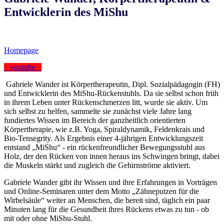
Entwicklerin des MiShu
Homepage
youtube
Gabriele Wander ist Körpertherapeutin, Dipl. Sozialpädagogin (FH)
und Entwicklerin des MiShu-Rückenstuhls. Da sie selbst schon früh
in ihrem Leben unter Rückenschmerzen litt, wurde sie aktiv. Um
sich selbst zu helfen, sammelte sie zunächst viele Jahre lang
fundiertes Wissen im Bereich der ganzheitlich orientierten
Körpertherapie, wie z.B. Yoga, Spiraldynamik, Feldenkrais und
Bio-Tensegrity. Als Ergebnis einer 4-jährigen Entwicklungszeit
entstand „MiShu“ - ein rückenfreundlicher Bewegungsstuhl aus
Holz, der den Rücken von innen heraus ins Schwingen bringt, dabei
die Muskeln stärkt und zugleich die Gehirnströme aktiviert.
Gabriele Wander gibt ihr Wissen und ihre Erfahrungen in Vorträgen
und Online-Seminaren unter dem Motto „Zähneputzen für die
Wirbelsäule“ weiter an Menschen, die bereit sind, täglich ein paar
Minuten lang für die Gesundheit ihres Rückens etwas zu tun - ob
mit oder ohne MiShu-Stuhl.