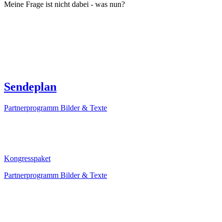
Meine Frage ist nicht dabei - was nun?
Schreib uns eine mail. Du kannst in dieser auch gern Deine
Telefonnummer hinterlassen. Manches ist schneller erklärt als
geschrieben 🙂
Sendeplan
Partnerprogramm Bilder & Texte
Kongresspaket
Partnerprogramm
Kongresspaket
Partnerprogramm Bilder & Texte
Kongresspaket