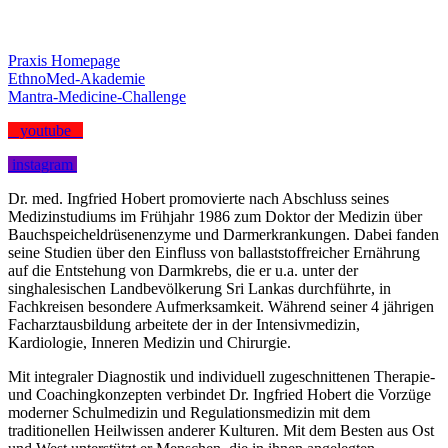
Praxis Homepage
EthnoMed-Akademie
Mantra-Medicine-Challenge
youtube
instagram
Dr. med. Ingfried Hobert promovierte nach Abschluss seines
Medizinstudiums im Frühjahr 1986 zum Doktor der Medizin über
Bauchspeicheldrüsenenzyme und Darmerkrankungen. Dabei fanden
seine Studien über den Einfluss von ballaststoffreicher Ernährung
auf die Entstehung von Darmkrebs, die er u.a. unter der
singhalesischen Landbevölkerung Sri Lankas durchführte, in
Fachkreisen besondere Aufmerksamkeit. Während seiner 4 jährigen
Facharztausbildung arbeitete der in der Intensivmedizin,
Kardiologie, Inneren Medizin und Chirurgie.
Mit integraler Diagnostik und individuell zugeschnittenen Therapie-
und Coachingkonzepten verbindet Dr. Ingfried Hobert die Vorzüge
moderner Schulmedizin und Regulationsmedizin mit dem
traditionellen Heilwissen anderer Kulturen. Mit dem Besten aus Ost