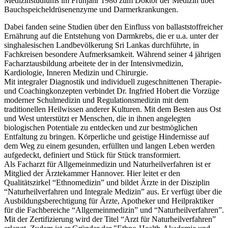
Medizinstudiums im Frühjahr 1986 zum Doktor der Medizin über
Bauchspeicheldrüsenenzyme und Darmerkrankungen.
Dabei fanden seine Studien über den Einfluss von ballaststoffreicher
Ernährung auf die Entstehung von Darmkrebs, die er u.a. unter der
singhalesischen Landbevölkerung Sri Lankas durchführte, in
Fachkreisen besondere Aufmerksamkeit. Während seiner 4 jährigen
Facharztausbildung arbeitete der in der Intensivmedizin,
Kardiologie, Inneren Medizin und Chirurgie.
Mit integraler Diagnostik und individuell zugeschnittenen Therapie-
und Coachingkonzepten verbindet Dr. Ingfried Hobert die Vorzüge
moderner Schulmedizin und Regulationsmedizin mit dem
traditionellen Heilwissen anderer Kulturen. Mit dem Besten aus Ost
und West unterstützt er Menschen, die in ihnen angelegten
biologischen Potentiale zu entdecken und zur bestmöglichen
Entfaltung zu bringen. Körperliche und geistige Hindernisse auf
dem Weg zu einem gesunden, erfüllten und langen Leben werden
aufgedeckt, definiert und Stück für Stück transformiert.
Als Facharzt für Allgemeinmedizin und Naturheilverfahren ist er
Mitglied der Ärztekammer Hannover. Hier leitet er den
Qualitätszirkel “Ethnomedizin” und bildet Ärzte in der Disziplin
“Naturheilverfahren und Integrale Medizin” aus. Er verfügt über die
Ausbildungsberechtigung für Ärzte, Apotheker und Heilpraktiker
für die Fachbereiche “Allgemeinmedizin” und “Naturheilverfahren”.
Mit der Zertifizierung wird der Titel “Arzt für Naturheilverfahren”