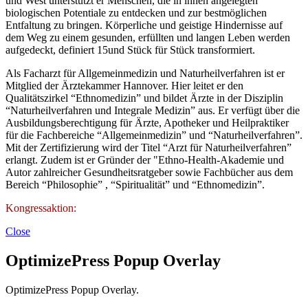
und West unterstützt er Menschen, die in ihnen angelegten
biologischen Potentiale zu entdecken und zur bestmöglichen
Entfaltung zu bringen. Körperliche und geistige Hindernisse auf
dem Weg zu einem gesunden, erfüllten und langen Leben werden
aufgedeckt, definiert 15und Stück für Stück transformiert.
Als Facharzt für Allgemeinmedizin und Naturheilverfahren ist er
Mitglied der Ärztekammer Hannover. Hier leitet er den
Qualitätszirkel “Ethnomedizin” und bildet Ärzte in der Disziplin
“Naturheilverfahren und Integrale Medizin” aus. Er verfügt über die
Ausbildungsberechtigung für Ärzte, Apotheker und Heilpraktiker
für die Fachbereiche “Allgemeinmedizin” und “Naturheilverfahren”.
Mit der Zertifizierung wird der Titel “Arzt für Naturheilverfahren”
erlangt. Zudem ist er Gründer der "Ethno-Health-Akademie und
Autor zahlreicher Gesundheitsratgeber sowie Fachbücher aus dem
Bereich “Philosophie” , “Spiritualität” und “Ethnomedizin”.
Kongressaktion:
Close
OptimizePress Popup Overlay
OptimizePress Popup Overlay.