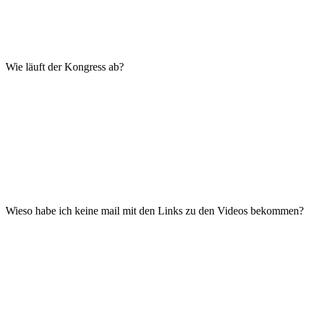
Wenn Du die Inhalte schon vorher oder über den Ausstrahlungs-
zeitraum hinaus behalten möchtest, kannst Du das Kongress-paket
erwerben.
Wie läuft der Kongress ab?
Du bekommst jeden Tag Morgen eine mail mit den Links zu 3
Interviews und einem Bewegunsgvideo.
Diese Inhalte sind für 24 Stunden freigeschaltet.
Um 18.00 kommt noch einmal eine Erinnerungsmail, damit Du
nichts verpasst.
Wieso habe ich keine mail mit den Links zu den Videos bekommen?
Schaue zuerst in Deinen Spam-Ordner.
Wenn Du unsere email Deinem Adressprogramm hinzufügst, weiß
Dein Anbieter, dass wir uns kennen. So gehen mails viel seltener
verloren.