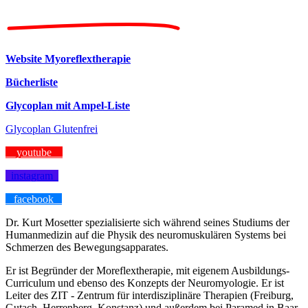
Website Myoreflextherapie
Bücherliste
Glycoplan mit Ampel-Liste
Glycoplan Glutenfrei
youtube
instagram
facebook
Dr. Kurt Mosetter
spezialisierte sich während seines Studiums der
Humanmedizin auf die Physik des neuromuskulären Systems bei
Schmerzen des Bewegungsapparates.
Er ist Begründer der Moreflextherapie, mit eigenem Ausbildungs-
Curriculum und ebenso des Konzepts der Neuromyologie. Er ist
Leiter des ZIT - Zentrum für interdisziplinäre Therapien (Freiburg,
Gutach, Herrenberg, Konstanz) und außerdem bei Paramed in Baar