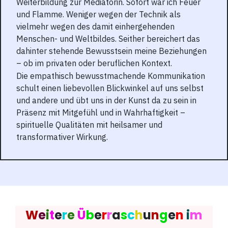
Weiterbildung zur Mediatorin. Sofort war ich Feuer
und Flamme. Weniger wegen der Technik als
vielmehr wegen des damit einhergehenden
Menschen- und Weltbildes. Seither bereichert das
dahinter stehende Bewusstsein meine Beziehungen
– ob im privaten oder beruflichen Kontext.
Die empathisch bewusstmachende Kommunikation
schult einen liebevollen Blickwinkel auf uns selbst
und andere und übt uns in der Kunst da zu sein in
Präsenz mit Mitgefühl und in Wahrhaftigkeit –
spirituelle Qualitäten mit heilsamer und
transformativer Wirkung.
W
e
i
t
e
r
e
Ü
b
e
r
r
a
s
c
h
u
n
g
e
n
i
m