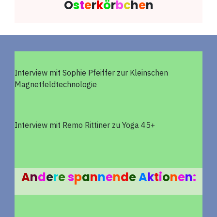
O
s
t
e
r
k
ö
r
b
c
h
e
n
Interview mit Sophie Pfeiffer zur Kleinschen
Magnetfeldtechnologie
Interview mit Remo Rittiner zu Yoga 45+
A
n
d
e
r
e
s
p
a
n
n
e
n
d
e
A
k
t
i
o
n
e
n
: